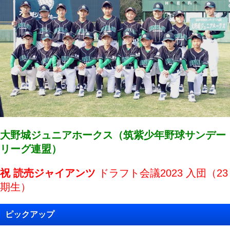
大野城ジュニアホークス（筑紫少年野球サンデー
リーグ連盟）
祝 読売ジャイアンツ
ドラフト会議2023 入団（23
期生）
ピックアップ